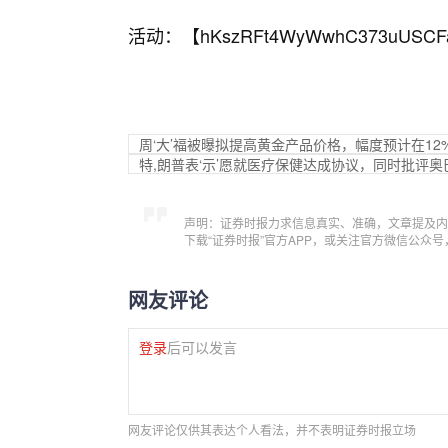
活动：【
hKszRFt4WyWwhC373uUSCF
周‘大’福被曝拟提高黄金产品价格，幅度预计在12%
特,朗普表‘示’愿就医疗保健达成协议，同时批评奥
声明：证券时报力求信息真实、准确，文章提及内
下载“证券时报”官方APP，或关注官方微信公众
网友评论
登录
后可以发言
网友评论仅供其表达个人看法，并不表明证券时报立场