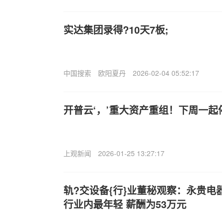
实达集团录得?10天7板;
中国搜索
欧阳夏丹
2026-02-04 05:52:17
开普云‘，’重大资产重组！下周一起
上观新闻
2026-01-25 13:27:17
轨?交设备{行}业董秘观察：永贵电器
行业内最年轻 薪酬为53万元